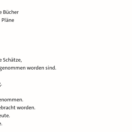
te Bücher
 Pläne
e Schätze,
itgenommen worden sind.
.
tgenommen.
ebracht worden.
eute.
e.