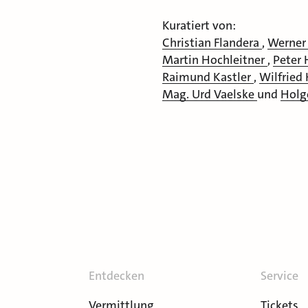
Kuratiert von:
Christian Flandera
,
Werner
Martin Hochleitner
,
Peter
Raimund Kastler
,
Wilfried
Mag. Urd Vaelske
und
Holg
Entdecken
Service
Vermittlung
Tickets