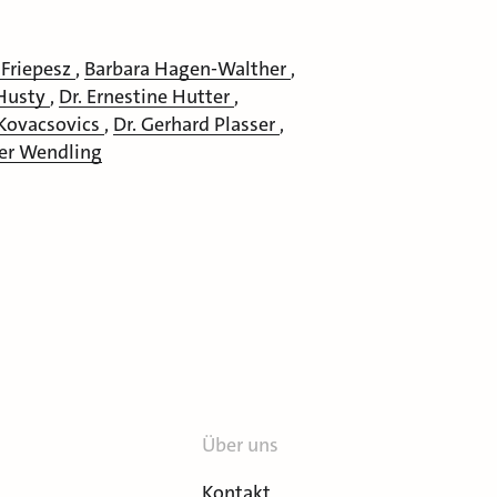
 Friepesz
,
Barbara Hagen-Walther
,
 Husty
,
Dr. Ernestine Hutter
,
 Kovacsovics
,
Dr. Gerhard Plasser
,
er Wendling
Über uns
Kontakt