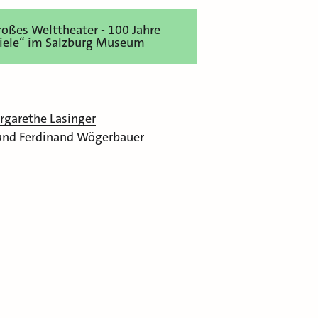
roßes Welttheater - 100 Jahre
piele“ im Salzburg Museum
rgarethe Lasinger
 und Ferdinand Wögerbauer