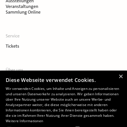
Ausstellungen
Veranstaltungen
Sammlung Online
Service
Tickets
Über uns
×
Diese Webseite verwendet Cookies.
Kontakt
Häuser
Wir verwenden Cookies, um Inhalte und Anzeigen zu personalisieren
und unseren Datenverkehr zu analysieren. Wir geben Informationen
über Ihre Nutzung unserer Website auch an unsere Werbe- und
Analysepartner weiter, die diese möglicherweise mit anderen
Informationen kombinieren, die Sie ihnen bereitgestellt haben oder
die sie im Rahmen Ihrer Nutzung ihrer Dienste gesammelt haben.
Weitere Informationen
Impressum