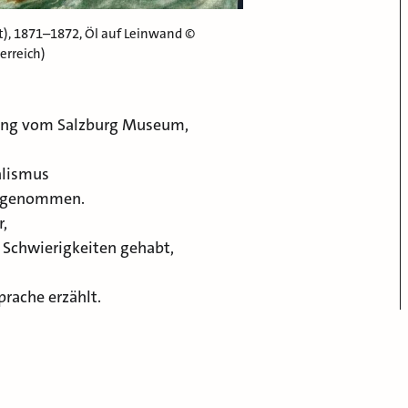
t), 1871–1872, Öl auf Leinwand ©
erreich)
lung vom Salzburg Museum,
alismus
eggenommen.
r,
 Schwierigkeiten gehabt,
prache erzählt.