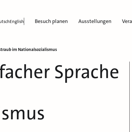
Besuch planen
Ausstellungen
Ver
utsch
English
straub im Nationalsozialismus
facher Sprache
lismus