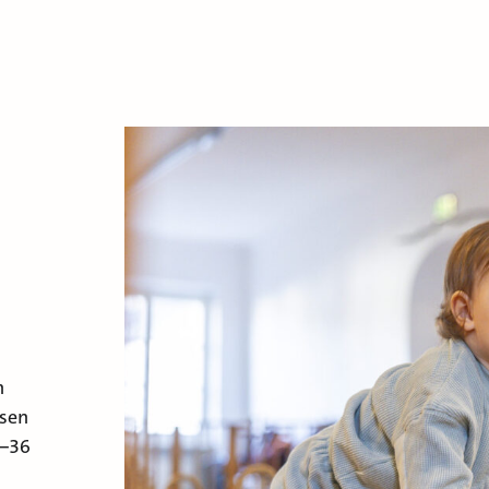
n
rsen
6–36