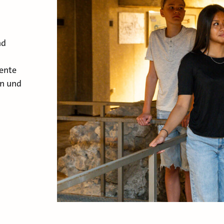
nd
ente
en und