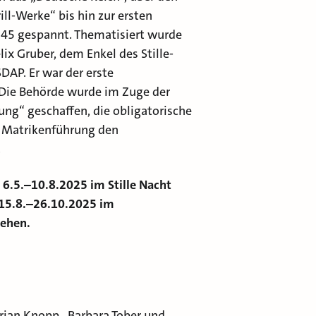
ll-Werke“ bis hin zur ersten
45 gespannt. Thematisiert wurde
ix Gruber, dem Enkel des Stille-
AP. Er war der erste
 Die Behörde wurde im Zuge der
ng“ geschaffen, die obligatorische
e Matrikenführung den
.
6.5.–10.8.2025 im Stille Nacht
15.8.–26.10.2025 im
sehen.
orian Knopp
,
Barbara Tober
und