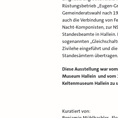
Rüstungsbetrieb „Eugen-Gri
Gemeinderatswahl nach 19
auch die Verbindung von Fel
Nacht-Komponisten, zur NSD
Standesbeamte in Hallein.
sogenannten „Gleichschaltu
Zivilehe eingeführt und di
Standesämtern übertragen
Diese Ausstellung war vom 
Museum Hallein und vom 
Keltenmuseum Hallein zu 
Kuratiert von:
Benjamin Mühlbachler
,
Fl