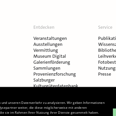
Entdecken
Service
Veranstaltungen
Publikat
Ausstellungen
Wissens
Vermittlung
Bibliothe
Museum Digital
Leihverk
Galerienförderung
Fotobest
Sammlungen
Nutzung
Provenienzforschung
Presse
Salzburger
Kulturgüterdatenbank
n und unseren Datenverkehr zu analysieren. Wir geben Informationen
ysepartner weiter, die diese möglicherweise mit anderen
r die sie im Rahmen Ihrer Nutzung ihrer Dienste gesammelt haben.