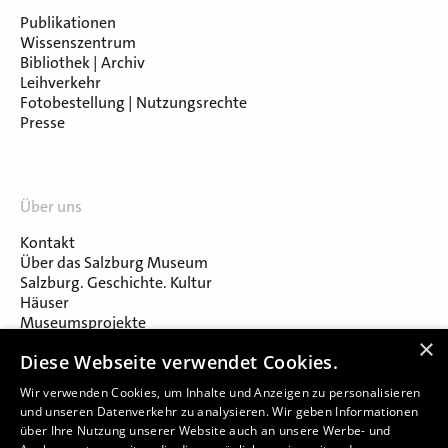
Publikationen
Wissenszentrum
Bibliothek | Archiv
Leihverkehr
Fotobestellung | Nutzungsrechte
Presse
Über uns
Kontakt
Über das Salzburg Museum
Salzburg. Geschichte. Kultur
Häuser
Museumsprojekte
Salzburger Museumsverein
×
Diese Webseite verwendet Cookies.
Museumsverein Celtic Heritage
Karriere & Jobs
Wir verwenden Cookies, um Inhalte und Anzeigen zu personalisieren
und unseren Datenverkehr zu analysieren. Wir geben Informationen
über Ihre Nutzung unserer Website auch an unsere Werbe- und