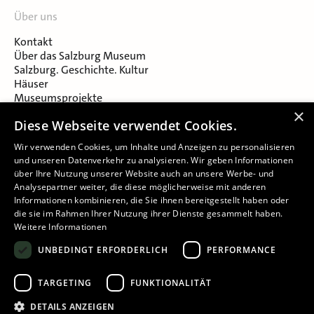
Über uns
Kontakt
Über das Salzburg Museum
Salzburg. Geschichte. Kultur
Häuser
Museumsprojekte
Salzburger Museumsverein
×
Diese Webseite verwendet Cookies.
Museumsverein Celtic Heritage
Karriere & Jobs
Wir verwenden Cookies, um Inhalte und Anzeigen zu personalisieren
und unseren Datenverkehr zu analysieren. Wir geben Informationen
über Ihre Nutzung unserer Website auch an unsere Werbe- und
Analysepartner weiter, die diese möglicherweise mit anderen
Informationen kombinieren, die Sie ihnen bereitgestellt haben oder
die sie im Rahmen Ihrer Nutzung ihrer Dienste gesammelt haben.
Weitere Informationen
Impressum
UNBEDINGT ERFORDERLICH
PERFORMANCE
Datenschutz
Barrierefreiheitserklärung
TARGETING
FUNKTIONALITÄT
Cookie-Einstellungen
DETAILS ANZEIGEN