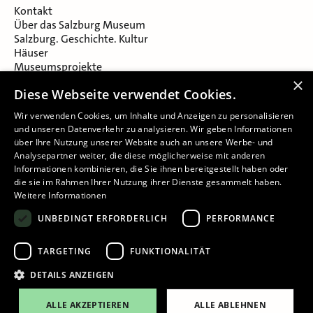
Kontakt
Über das Salzburg Museum
Salzburg. Geschichte. Kultur
Häuser
Museumsprojekte
Salzburger Museumsverein
×
Diese Webseite verwendet Cookies.
Museumsverein Celtic Heritage
Karriere & Jobs
Wir verwenden Cookies, um Inhalte und Anzeigen zu personalisieren
und unseren Datenverkehr zu analysieren. Wir geben Informationen
über Ihre Nutzung unserer Website auch an unsere Werbe- und
Analysepartner weiter, die diese möglicherweise mit anderen
Informationen kombinieren, die Sie ihnen bereitgestellt haben oder
die sie im Rahmen Ihrer Nutzung ihrer Dienste gesammelt haben.
Weitere Informationen
Impressum
UNBEDINGT ERFORDERLICH
PERFORMANCE
Datenschutz
Barrierefreiheitserklärung
TARGETING
FUNKTIONALITÄT
Cookie-Einstellungen
DETAILS ANZEIGEN
ALLE AKZEPTIEREN
ALLE ABLEHNEN