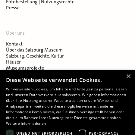
Fotobestellung | Nutzungsrechte
Presse
Über uns
Kontakt
Über das Salzburg Museum
Salzburg. Geschichte. Kultur
Häuser
Museumsprojekte
Salzburger Museumsverein
×
Diese Webseite verwendet Cookies.
Museumsverein Celtic Heritage
Karriere & Jobs
Wir verwenden Cookies, um Inhalte und Anzeigen zu personalisieren
und unseren Datenverkehr zu analysieren. Wir geben Informationen
über Ihre Nutzung unserer Website auch an unsere Werbe- und
Analysepartner weiter, die diese möglicherweise mit anderen
Informationen kombinieren, die Sie ihnen bereitgestellt haben oder
die sie im Rahmen Ihrer Nutzung ihrer Dienste gesammelt haben.
Weitere Informationen
Impressum
UNBEDINGT ERFORDERLICH
PERFORMANCE