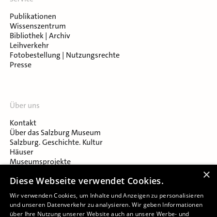
Publikationen
Wissenszentrum
Bibliothek | Archiv
Leihverkehr
Fotobestellung | Nutzungsrechte
Presse
Über uns
Kontakt
Über das Salzburg Museum
Salzburg. Geschichte. Kultur
Häuser
Museumsprojekte
Salzburger Museumsverein
×
Diese Webseite verwendet Cookies.
Museumsverein Celtic Heritage
Karriere & Jobs
Wir verwenden Cookies, um Inhalte und Anzeigen zu personalisieren
und unseren Datenverkehr zu analysieren. Wir geben Informationen
über Ihre Nutzung unserer Website auch an unsere Werbe- und