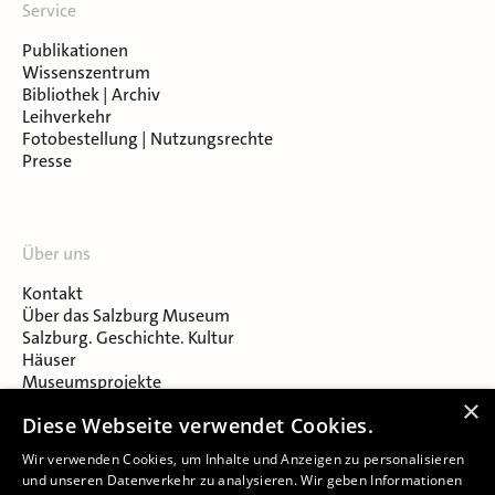
Service
Publikationen
Wissenszentrum
Bibliothek | Archiv
Leihverkehr
Fotobestellung | Nutzungsrechte
Presse
Über uns
Kontakt
Über das Salzburg Museum
Salzburg. Geschichte. Kultur
Häuser
Museumsprojekte
Salzburger Museumsverein
×
Diese Webseite verwendet Cookies.
Museumsverein Celtic Heritage
Karriere & Jobs
Wir verwenden Cookies, um Inhalte und Anzeigen zu personalisieren
und unseren Datenverkehr zu analysieren. Wir geben Informationen