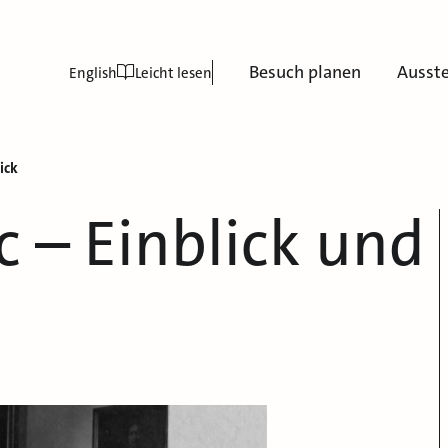
Besuch planen
Ausst
English
Leicht lesen
ick
 – Einblick und