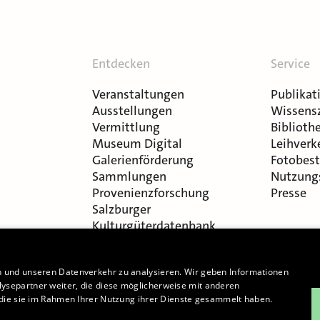
Entdecken
Service
Veranstaltungen
Publikat
Ausstellungen
Wissens
Vermittlung
Bibliothe
Museum Digital
Leihverk
Galerienförderung
Fotobest
Sammlungen
Nutzung
Provenienzforschung
Presse
Salzburger
Kulturgüterdatenbank
n und unseren Datenverkehr zu analysieren. Wir geben Informationen
ysepartner weiter, die diese möglicherweise mit anderen
r die sie im Rahmen Ihrer Nutzung ihrer Dienste gesammelt haben.