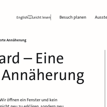
Besuch planen
Ausst
English
Leicht lesen
erte Annäherung
rd – Eine
 Annäherung
ir öffnen ein Fenster und kein
nicht neu zu erklären, sondern neu