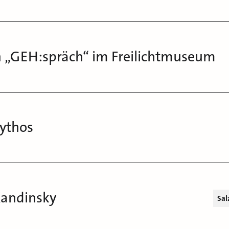
 „GEH:spräch“ im Freilichtmuseum
Mythos
Kandinsky
Sal