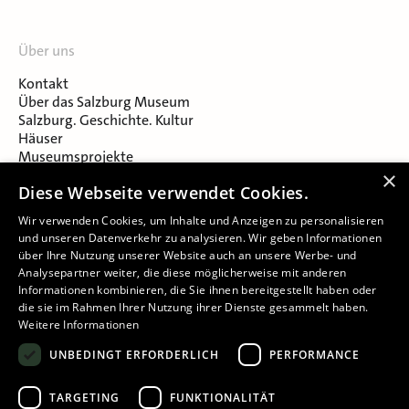
Über uns
Kontakt
Über das Salzburg Museum
Salzburg. Geschichte. Kultur
Häuser
Museumsprojekte
Salzburger Museumsverein
×
Diese Webseite verwendet Cookies.
Museumsverein Celtic Heritage
Karriere & Jobs
Wir verwenden Cookies, um Inhalte und Anzeigen zu personalisieren
und unseren Datenverkehr zu analysieren. Wir geben Informationen
über Ihre Nutzung unserer Website auch an unsere Werbe- und
Analysepartner weiter, die diese möglicherweise mit anderen
Informationen kombinieren, die Sie ihnen bereitgestellt haben oder
die sie im Rahmen Ihrer Nutzung ihrer Dienste gesammelt haben.
Weitere Informationen
Impressum
UNBEDINGT ERFORDERLICH
PERFORMANCE
Datenschutz
Barrierefreiheitserklärung
TARGETING
FUNKTIONALITÄT