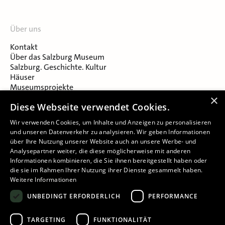
Über uns
Kontakt
Über das Salzburg Museum
Salzburg. Geschichte. Kultur
Häuser
Museumsprojekte
Salzburger Museumsverein
×
Diese Webseite verwendet Cookies.
Museumsverein Celtic Heritage
Karriere & Jobs
Wir verwenden Cookies, um Inhalte und Anzeigen zu personalisieren
und unseren Datenverkehr zu analysieren. Wir geben Informationen
über Ihre Nutzung unserer Website auch an unsere Werbe- und
Analysepartner weiter, die diese möglicherweise mit anderen
Informationen kombinieren, die Sie ihnen bereitgestellt haben oder
die sie im Rahmen Ihrer Nutzung ihrer Dienste gesammelt haben.
Weitere Informationen
Impressum
UNBEDINGT ERFORDERLICH
PERFORMANCE
Datenschutz
Barrierefreiheitserklärung
TARGETING
FUNKTIONALITÄT