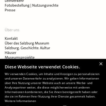
Leihverkehr
Fotobestellung | Nutzungsrechte
Presse
Über uns
Kontakt
Über das Salzburg Museum
Salzburg. Geschichte. Kultur
Häuser
Museumsprojekte
Salzburger Museumsverein
×
Diese Webseite verwendet Cookies.
Museumsverein Celtic Heritage
Karriere & Jobs
Wir verwenden Cookies, um Inhalte und Anzeigen zu personalisieren
und unseren Datenverkehr zu analysieren. Wir geben Informationen
über Ihre Nutzung unserer Website auch an unsere Werbe- und
Analysepartner weiter, die diese möglicherweise mit anderen
Informationen kombinieren, die Sie ihnen bereitgestellt haben oder
die sie im Rahmen Ihrer Nutzung ihrer Dienste gesammelt haben.
Weitere Informationen
Impressum