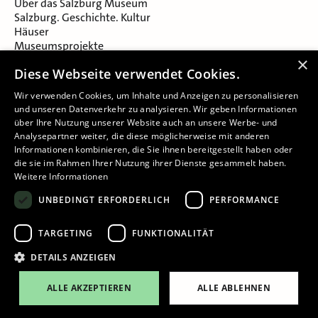
Über das Salzburg Museum
Salzburg. Geschichte. Kultur
Häuser
Museumsprojekte
Salzburger Museumsverein
×
Diese Webseite verwendet Cookies.
Museumsverein Celtic Heritage
Karriere & Jobs
Wir verwenden Cookies, um Inhalte und Anzeigen zu personalisieren
und unseren Datenverkehr zu analysieren. Wir geben Informationen
über Ihre Nutzung unserer Website auch an unsere Werbe- und
Analysepartner weiter, die diese möglicherweise mit anderen
Informationen kombinieren, die Sie ihnen bereitgestellt haben oder
die sie im Rahmen Ihrer Nutzung ihrer Dienste gesammelt haben.
Weitere Informationen
Impressum
UNBEDINGT ERFORDERLICH
PERFORMANCE
Datenschutz
Barrierefreiheitserklärung
TARGETING
FUNKTIONALITÄT
Cookie-Einstellungen
DETAILS ANZEIGEN
ALLE AKZEPTIEREN
ALLE ABLEHNEN