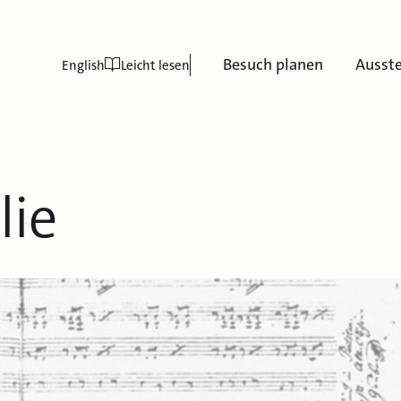
Besuch planen
Ausst
English
Leicht lesen
lie