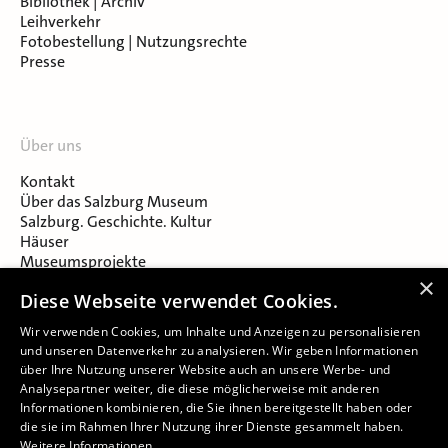
Bibliothek | Archiv
Leihverkehr
Fotobestellung | Nutzungsrechte
Presse
Über uns
Kontakt
Über das Salzburg Museum
Salzburg. Geschichte. Kultur
Häuser
Museumsprojekte
Salzburger Museumsverein
×
Diese Webseite verwendet Cookies.
Museumsverein Celtic Heritage
Karriere & Jobs
Wir verwenden Cookies, um Inhalte und Anzeigen zu personalisieren
und unseren Datenverkehr zu analysieren. Wir geben Informationen
über Ihre Nutzung unserer Website auch an unsere Werbe- und
Analysepartner weiter, die diese möglicherweise mit anderen
Informationen kombinieren, die Sie ihnen bereitgestellt haben oder
die sie im Rahmen Ihrer Nutzung ihrer Dienste gesammelt haben.
Weitere Informationen