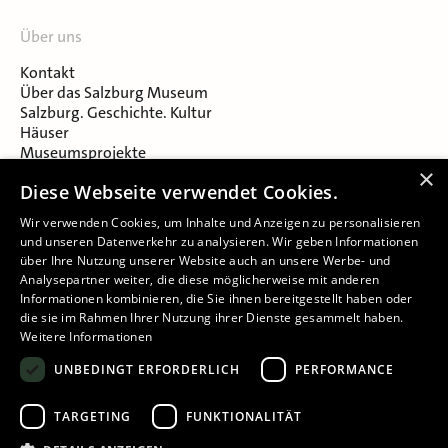
Über uns
Kontakt
Über das Salzburg Museum
Salzburg. Geschichte. Kultur
Häuser
Museumsprojekte
Salzburger Museumsverein
×
Diese Webseite verwendet Cookies.
Museumsverein Celtic Heritage
Karriere & Jobs
Wir verwenden Cookies, um Inhalte und Anzeigen zu personalisieren
und unseren Datenverkehr zu analysieren. Wir geben Informationen
über Ihre Nutzung unserer Website auch an unsere Werbe- und
Analysepartner weiter, die diese möglicherweise mit anderen
Informationen kombinieren, die Sie ihnen bereitgestellt haben oder
die sie im Rahmen Ihrer Nutzung ihrer Dienste gesammelt haben.
Weitere Informationen
Impressum
UNBEDINGT ERFORDERLICH
PERFORMANCE
Datenschutz
Barrierefreiheitserklärung
TARGETING
FUNKTIONALITÄT
Cookie-Einstellungen