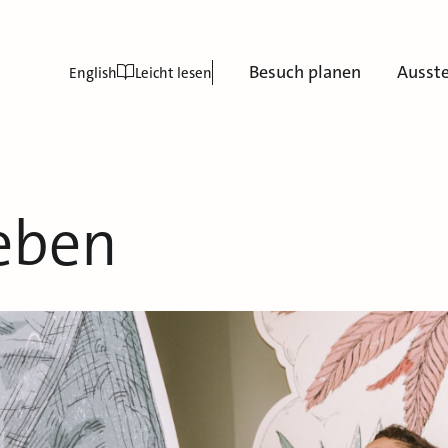
Besuch planen
Ausst
English
Leicht lesen
leben