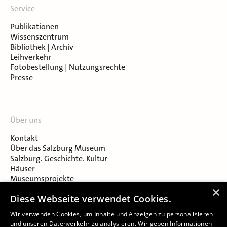
Service
Publikationen
Wissenszentrum
Bibliothek | Archiv
Leihverkehr
Fotobestellung | Nutzungsrechte
Presse
Über uns
Kontakt
Über das Salzburg Museum
Salzburg. Geschichte. Kultur
Häuser
Museumsprojekte
Salzburger Museumsverein
×
Diese Webseite verwendet Cookies.
Museumsverein Celtic Heritage
Karriere & Jobs
Wir verwenden Cookies, um Inhalte und Anzeigen zu personalisieren
und unseren Datenverkehr zu analysieren. Wir geben Informationen