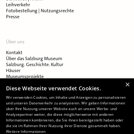
Leihverkehr
Fotobestellung | Nutzungsrechte
Presse
Über uns
Kontakt
Über das Salzburg Museum
Salzburg. Geschichte. Kultur
Häuser
Museumsprojekte
Salzburger Museumsverein
×
Diese Webseite verwendet Cookies.
Museumsverein Celtic Heritage
Karriere & Jobs
Wir verwenden Cookies, um Inhalte und Anzeigen zu personalisieren
und unseren Datenverkehr zu analysieren. Wir geben Informationen
über Ihre Nutzung unserer Website auch an unsere Werbe- und
Analysepartner weiter, die diese möglicherweise mit anderen
Informationen kombinieren, die Sie ihnen bereitgestellt haben oder
die sie im Rahmen Ihrer Nutzung ihrer Dienste gesammelt haben.
Weitere Informationen