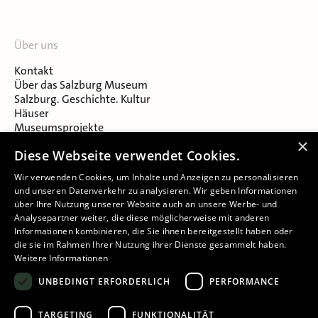
Über uns
Kontakt
Über das Salzburg Museum
Salzburg. Geschichte. Kultur
Häuser
Museumsprojekte
Salzburger Museumsverein
×
Diese Webseite verwendet Cookies.
Museumsverein Celtic Heritage
Karriere & Jobs
Wir verwenden Cookies, um Inhalte und Anzeigen zu personalisieren
und unseren Datenverkehr zu analysieren. Wir geben Informationen
über Ihre Nutzung unserer Website auch an unsere Werbe- und
Analysepartner weiter, die diese möglicherweise mit anderen
Informationen kombinieren, die Sie ihnen bereitgestellt haben oder
die sie im Rahmen Ihrer Nutzung ihrer Dienste gesammelt haben.
Weitere Informationen
Impressum
UNBEDINGT ERFORDERLICH
PERFORMANCE
Datenschutz
Barrierefreiheitserklärung
TARGETING
FUNKTIONALITÄT