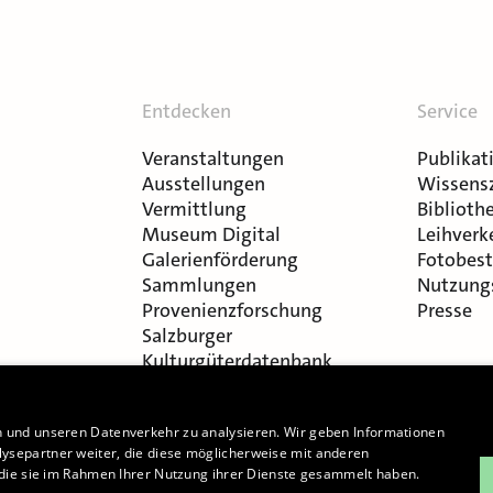
Entdecken
Service
Veranstaltungen
Publikat
Ausstellungen
Wissens
Vermittlung
Bibliothe
Museum Digital
Leihverk
Galerienförderung
Fotobest
Sammlungen
Nutzung
Provenienzforschung
Presse
Salzburger
Kulturgüterdatenbank
n und unseren Datenverkehr zu analysieren. Wir geben Informationen
ysepartner weiter, die diese möglicherweise mit anderen
r die sie im Rahmen Ihrer Nutzung ihrer Dienste gesammelt haben.