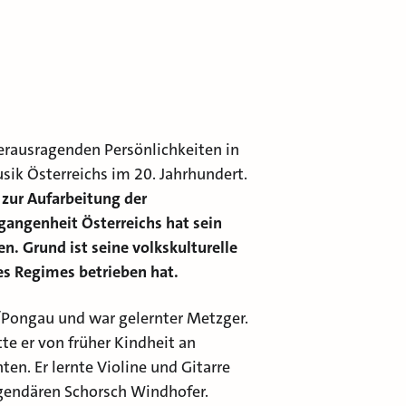
herausragenden Persönlichkeiten in
sik Österreichs im 20. Jahrhundert.
 zur Aufarbeitung der
rgangenheit Österreichs hat sein
n. Grund ist seine volkskulturelle
des Regimes betrieben hat.
/Pongau und war gelernter Metzger.
te er von früher Kindheit an
en. Er lernte Violine und Gitarre
gendären Schorsch Windhofer.