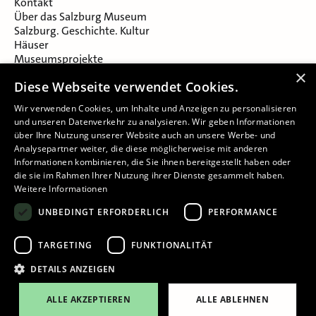
Kontakt
Über das Salzburg Museum
Salzburg. Geschichte. Kultur
Häuser
Museumsprojekte
Salzburger Museumsverein
×
Diese Webseite verwendet Cookies.
Museumsverein Celtic Heritage
Karriere & Jobs
Wir verwenden Cookies, um Inhalte und Anzeigen zu personalisieren
und unseren Datenverkehr zu analysieren. Wir geben Informationen
über Ihre Nutzung unserer Website auch an unsere Werbe- und
Analysepartner weiter, die diese möglicherweise mit anderen
Informationen kombinieren, die Sie ihnen bereitgestellt haben oder
die sie im Rahmen Ihrer Nutzung ihrer Dienste gesammelt haben.
Weitere Informationen
Impressum
UNBEDINGT ERFORDERLICH
PERFORMANCE
Datenschutz
Barrierefreiheitserklärung
TARGETING
FUNKTIONALITÄT
Cookie-Einstellungen
DETAILS ANZEIGEN
ALLE AKZEPTIEREN
ALLE ABLEHNEN