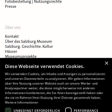
Fotobestellung | Nutzungsrechte
Presse
Über uns
Kontakt
Über das Salzburg Museum
Salzburg. Geschichte. Kultur
Häuser
Museumsprojekte
Salzburger Museumsverein
×
Diese Webseite verwendet Cookies.
Museumsverein Celtic Heritage
Karriere & Jobs
Wir verwenden Cookies, um Inhalte und Anzeigen zu personalisieren
und unseren Datenverkehr zu analysieren. Wir geben Informationen
über Ihre Nutzung unserer Website auch an unsere Werbe- und
Analysepartner weiter, die diese möglicherweise mit anderen
Informationen kombinieren, die Sie ihnen bereitgestellt haben oder
die sie im Rahmen Ihrer Nutzung ihrer Dienste gesammelt haben.
Weitere Informationen
Impressum
UNBEDINGT ERFORDERLICH
PERFORMANCE