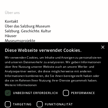
Über uns
Kontakt
Über das Salzburg Museum
Salzburg. Geschichte. Kultur
Häuser
Museumsprojekte
Salzburger Museumsverein
×
Diese Webseite verwendet Cookies.
Museumsverein Celtic Heritage
Karriere & Jobs
Wir verwenden Cookies, um Inhalte und Anzeigen zu personalisieren
und unseren Datenverkehr zu analysieren. Wir geben Informationen
über Ihre Nutzung unserer Website auch an unsere Werbe- und
Analysepartner weiter, die diese möglicherweise mit anderen
Informationen kombinieren, die Sie ihnen bereitgestellt haben oder
die sie im Rahmen Ihrer Nutzung ihrer Dienste gesammelt haben.
Weitere Informationen
Impressum
UNBEDINGT ERFORDERLICH
PERFORMANCE
Datenschutz
Barrierefreiheitserklärung
TARGETING
FUNKTIONALITÄT