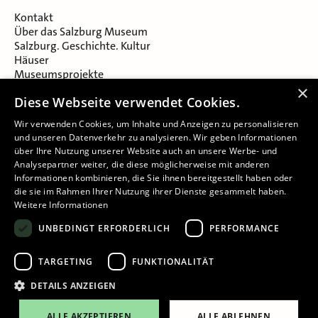
Kontakt
Über das Salzburg Museum
Salzburg. Geschichte. Kultur
Häuser
Museumsprojekte
Salzburger Museumsverein
×
Diese Webseite verwendet Cookies.
Museumsverein Celtic Heritage
Karriere & Jobs
Wir verwenden Cookies, um Inhalte und Anzeigen zu personalisieren
und unseren Datenverkehr zu analysieren. Wir geben Informationen
über Ihre Nutzung unserer Website auch an unsere Werbe- und
Analysepartner weiter, die diese möglicherweise mit anderen
Informationen kombinieren, die Sie ihnen bereitgestellt haben oder
die sie im Rahmen Ihrer Nutzung ihrer Dienste gesammelt haben.
Weitere Informationen
Impressum
UNBEDINGT ERFORDERLICH
PERFORMANCE
Datenschutz
Barrierefreiheitserklärung
TARGETING
FUNKTIONALITÄT
Cookie-Einstellungen
DETAILS ANZEIGEN
ALLE AKZEPTIEREN
ALLE ABLEHNEN