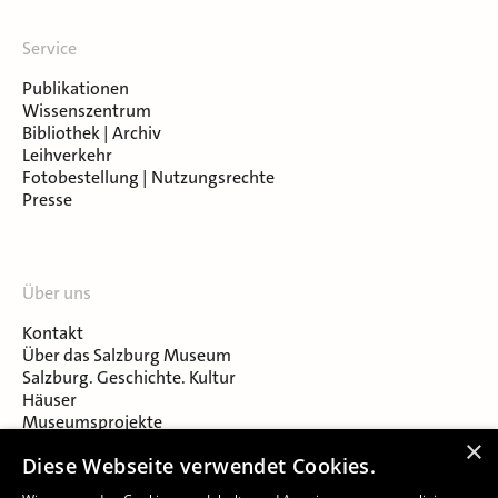
Service
Publikationen
Wissenszentrum
Bibliothek | Archiv
Leihverkehr
Fotobestellung | Nutzungsrechte
Presse
Über uns
Kontakt
Über das Salzburg Museum
Salzburg. Geschichte. Kultur
Häuser
Museumsprojekte
Salzburger Museumsverein
×
Diese Webseite verwendet Cookies.
Museumsverein Celtic Heritage
Karriere & Jobs