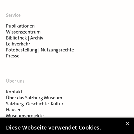
Service
Publikationen
Wissenszentrum
Bibliothek | Archiv
Leihverkehr
Fotobestellung | Nutzungsrechte
Presse
Über uns
Kontakt
Über das Salzburg Museum
Salzburg. Geschichte. Kultur
Häuser
Museumsprojekte
Salzburger Museumsverein
×
Diese Webseite verwendet Cookies.
Museumsverein Celtic Heritage
Karriere & Jobs