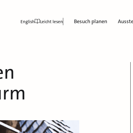
Besuch planen
Ausst
English
Leicht lesen
en
urm