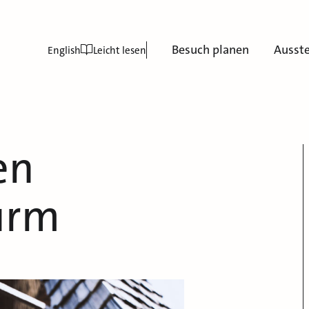
Besuch planen
Ausst
English
Leicht lesen
en
urm