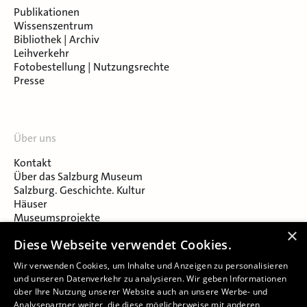
Publikationen
Wissenszentrum
Bibliothek | Archiv
Leihverkehr
Fotobestellung | Nutzungsrechte
Presse
Über uns
Kontakt
Über das Salzburg Museum
Salzburg. Geschichte. Kultur
Häuser
Museumsprojekte
Salzburger Museumsverein
×
Diese Webseite verwendet Cookies.
Museumsverein Celtic Heritage
Karriere & Jobs
Wir verwenden Cookies, um Inhalte und Anzeigen zu personalisieren
und unseren Datenverkehr zu analysieren. Wir geben Informationen
über Ihre Nutzung unserer Website auch an unsere Werbe- und
Analysepartner weiter, die diese möglicherweise mit anderen