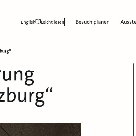
Besuch planen
Ausst
English
Leicht lesen
zburg“
rung
lzburg“