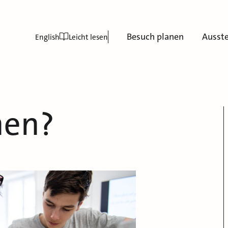
Besuch planen
Ausst
English
Leicht lesen
nen?