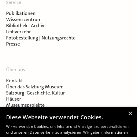
Service
Publikationen
Wissenszentrum
Bibliothek | Archiv
Leihverkehr
Fotobestellung | Nutzungsrechte
Presse
Über uns
Kontakt
Über das Salzburg Museum
Salzburg. Geschichte. Kultur
Häuser
Museumsprojekte
Salzburger Museumsverein
×
Diese Webseite verwendet Cookies.
Museumsverein Celtic Heritage
Karriere & Jobs
Wir verwenden Cookies, um Inhalte und Anzeigen zu personalisieren
und unseren Datenverkehr zu analysieren. Wir geben Informationen