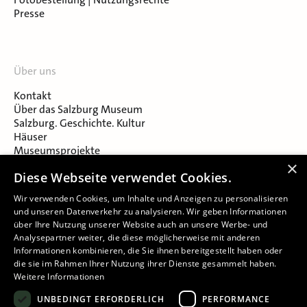
Presse
Über uns
Kontakt
Über das Salzburg Museum
Salzburg. Geschichte. Kultur
Häuser
Museumsprojekte
Salzburger Museumsverein
×
Diese Webseite verwendet Cookies.
Museumsverein Celtic Heritage
Karriere & Jobs
Wir verwenden Cookies, um Inhalte und Anzeigen zu personalisieren
und unseren Datenverkehr zu analysieren. Wir geben Informationen
über Ihre Nutzung unserer Website auch an unsere Werbe- und
Analysepartner weiter, die diese möglicherweise mit anderen
Informationen kombinieren, die Sie ihnen bereitgestellt haben oder
die sie im Rahmen Ihrer Nutzung ihrer Dienste gesammelt haben.
Weitere Informationen
Impressum
UNBEDINGT ERFORDERLICH
PERFORMANCE