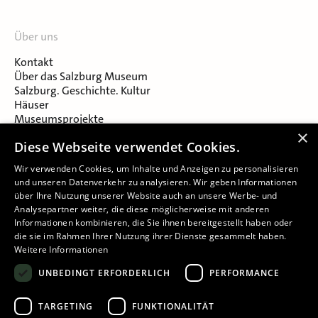
Über uns
Kontakt
Über das Salzburg Museum
Salzburg. Geschichte. Kultur
Häuser
Museumsprojekte
Salzburger Museumsverein
×
Diese Webseite verwendet Cookies.
Museumsverein Celtic Heritage
Karriere & Jobs
Wir verwenden Cookies, um Inhalte und Anzeigen zu personalisieren
und unseren Datenverkehr zu analysieren. Wir geben Informationen
über Ihre Nutzung unserer Website auch an unsere Werbe- und
Analysepartner weiter, die diese möglicherweise mit anderen
Informationen kombinieren, die Sie ihnen bereitgestellt haben oder
die sie im Rahmen Ihrer Nutzung ihrer Dienste gesammelt haben.
Weitere Informationen
Impressum
UNBEDINGT ERFORDERLICH
PERFORMANCE
Datenschutz
Barrierefreiheitserklärung
TARGETING
FUNKTIONALITÄT