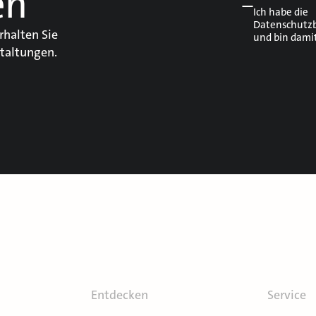
en
Ich habe die
Datenschutz
rhalten Sie
und bin dami
taltungen.
Entdecken
Service