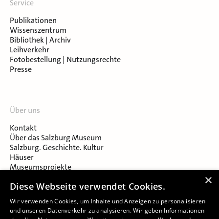
Service
Publikationen
Wissenszentrum
Bibliothek | Archiv
Leihverkehr
Fotobestellung | Nutzungsrechte
Presse
Über uns
Kontakt
Über das Salzburg Museum
Salzburg. Geschichte. Kultur
Häuser
Museumsprojekte
Salzburger Museumsverein
×
Diese Webseite verwendet Cookies.
Museumsverein Celtic Heritage
Karriere & Jobs
Wir verwenden Cookies, um Inhalte und Anzeigen zu personalisieren
und unseren Datenverkehr zu analysieren. Wir geben Informationen