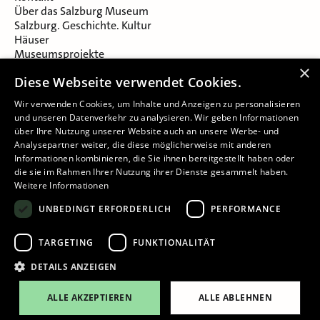
Über das Salzburg Museum
Salzburg. Geschichte. Kultur
Häuser
Museumsprojekte
Salzburger Museumsverein
×
Diese Webseite verwendet Cookies.
Museumsverein Celtic Heritage
Karriere & Jobs
Wir verwenden Cookies, um Inhalte und Anzeigen zu personalisieren
und unseren Datenverkehr zu analysieren. Wir geben Informationen
über Ihre Nutzung unserer Website auch an unsere Werbe- und
Analysepartner weiter, die diese möglicherweise mit anderen
Informationen kombinieren, die Sie ihnen bereitgestellt haben oder
die sie im Rahmen Ihrer Nutzung ihrer Dienste gesammelt haben.
Weitere Informationen
Impressum
UNBEDINGT ERFORDERLICH
PERFORMANCE
Datenschutz
Barrierefreiheitserklärung
TARGETING
FUNKTIONALITÄT
Cookie-Einstellungen
DETAILS ANZEIGEN
ALLE AKZEPTIEREN
ALLE ABLEHNEN