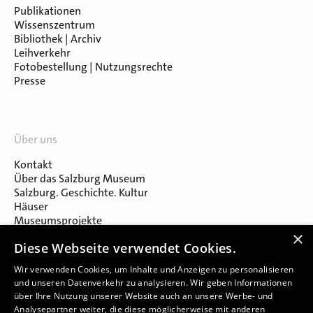
Publikationen
Wissenszentrum
Bibliothek | Archiv
Leihverkehr
Fotobestellung | Nutzungsrechte
Presse
Über uns
Kontakt
Über das Salzburg Museum
Salzburg. Geschichte. Kultur
Häuser
Museumsprojekte
Salzburger Museumsverein
×
Diese Webseite verwendet Cookies.
Museumsverein Celtic Heritage
Karriere & Jobs
Wir verwenden Cookies, um Inhalte und Anzeigen zu personalisieren
und unseren Datenverkehr zu analysieren. Wir geben Informationen
über Ihre Nutzung unserer Website auch an unsere Werbe- und
Analysepartner weiter, die diese möglicherweise mit anderen