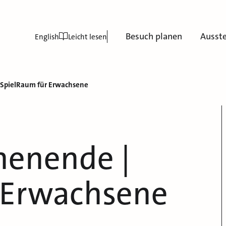
Besuch planen
Ausst
English
Leicht lesen
SpielRaum für Erwachsene
enende |
 Erwachsene