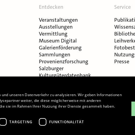
Entdecken
Service
Veranstaltungen
Publikat
Ausstellungen
Wissens
Vermittlung
Bibliothe
Museum Digital
Leihverk
Galerienförderung
Fotobest
Sammlungen
Nutzung
Provenienzforschung
Presse
Salzburger
Kulturgüterdatenbank
n und unseren Datenverkehr zu analysieren. Wir geben Informationen
ysepartner weiter, die diese möglicherweise mit anderen
r die sie im Rahmen Ihrer Nutzung ihrer Dienste gesammelt haben.
Cookie-Einstellungen
TARGETING
FUNKTIONALITÄT