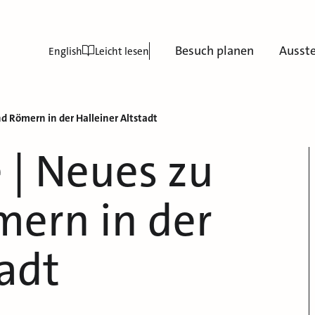
Besuch planen
Ausst
English
Leicht lesen
d Römern in der Halleiner Altstadt
 | Neues zu
mern in der
tadt