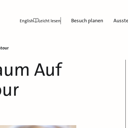
Besuch planen
Ausst
English
Leicht lesen
stour
aum Auf
our