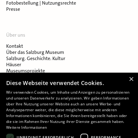
Fotobestellung | Nutzungsrechte
Presse
Über uns
Kontakt
Über das Salzburg Museum
Salzburg. Geschichte. Kultur
Häuser
Museumsprojekte
Salzburger Museumsverein
×
Diese Webseite verwendet Cookies.
Museumsverein Celtic Heritage
Karriere & Jobs
Wir verwenden Cookies, um Inhalte und Anzeigen zu personalisieren
und unseren Datenverkehr zu analysieren. Wir geben Informationen
über Ihre Nutzung unserer Website auch an unsere Werbe- und
Analysepartner weiter, die diese möglicherweise mit anderen
Informationen kombinieren, die Sie ihnen bereitgestellt haben oder
die sie im Rahmen Ihrer Nutzung ihrer Dienste gesammelt haben.
Weitere Informationen
Impressum
UNBEDINGT ERFORDERLICH
PERFORMANCE