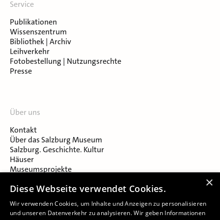
Service
Publikationen
Wissenszentrum
Bibliothek | Archiv
Leihverkehr
Fotobestellung | Nutzungsrechte
Presse
Über uns
Kontakt
Über das Salzburg Museum
Salzburg. Geschichte. Kultur
Häuser
Museumsprojekte
Salzburger Museumsverein
×
Diese Webseite verwendet Cookies.
Museumsverein Celtic Heritage
Karriere & Jobs
Wir verwenden Cookies, um Inhalte und Anzeigen zu personalisieren
und unseren Datenverkehr zu analysieren. Wir geben Informationen