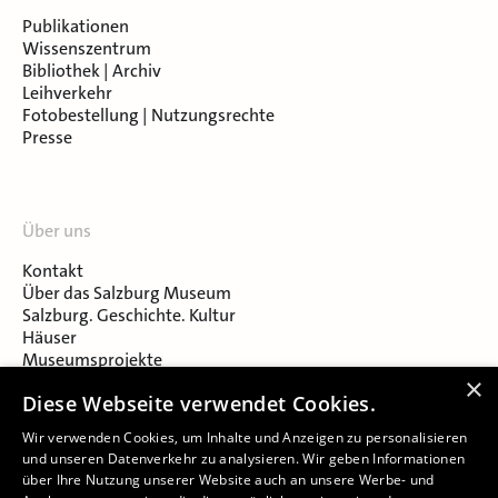
Publikationen
Wissenszentrum
Bibliothek | Archiv
Leihverkehr
Fotobestellung | Nutzungsrechte
Presse
Über uns
Kontakt
Über das Salzburg Museum
Salzburg. Geschichte. Kultur
Häuser
Museumsprojekte
Salzburger Museumsverein
×
Diese Webseite verwendet Cookies.
Museumsverein Celtic Heritage
Karriere & Jobs
Wir verwenden Cookies, um Inhalte und Anzeigen zu personalisieren
und unseren Datenverkehr zu analysieren. Wir geben Informationen
über Ihre Nutzung unserer Website auch an unsere Werbe- und